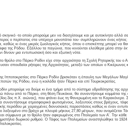
ό σκηνικό -το οποίο μπορούμε μεν να διασχίσουμε και με αυτοκίνητο αλλά σ
μότερος ο περίπατος στα υπέροχα μονοπάτια του- συμπληρώνουν ένας κήπος 
, καθώς κι ένας μικρός ζωολογικός κήπος, όπου ο επισκέπτης μπορεί να θα
άφια της Ρόδου. Εξάλλου τα παγώνια, που κινούνται ελεύθερα μέσα στην έκ
ι δίνουν μια εντυπωσιακή όσο και εξωτική νότα.
ο θρύλο στο Πάρκο Ροδίνι είχε στην αρχαιότητα τη Σχολή Ρητορικής του ο Α
υσαν σπουδαίοι ρήτορες της Αρχαιότητας, μεταξύ των οποίων ο Κικέρωνας κ
της Ιπποτοκρατίας στο Πάρκο Ροδίνι βρισκόταν η έπαυλη των Μεγάλων Μαγ
πποτών της Ρόδου, ενώ η κοιλάδα ήταν Πάρκο και επί Τουρκοκρατίας.
οδίνι μπορούμε να δούμε κι ένα τμήμα από το σύστημα υδροδότησης της αρχ
νώ πάνω από το Πάρκο, στη θέση Πευκάκια, θα συναντήσουμε κομμάτια της 
4ος-3ος π.Χ. αιώνας), που φτάνει έως τη Φανερωμένη και το Καρακόνερο. 
α συναντήσουμε ατμοσφαιρικά φωτισμένους, λαξευτούς στους βράχους, τάφο
ικής περιόδου με χαραγμένες διονυσιακές παραστάσεις καθώς κι έναν εντυ
βο λαξευμένο στο βράχο με πλευρά μήκους 27,80 μέτρων, που ονομάζεται Τ
και σύμφωνα με το θρύλο ήταν αφιερωμένος στο Πτολεμαίο των Α’. Την κάθε
ημιστήλια δωρικού ρυθμού. Ο Τάφος των Πτολεμαίων αναστηλώθηκε το 1924 
 Ιταλοκρατίας.