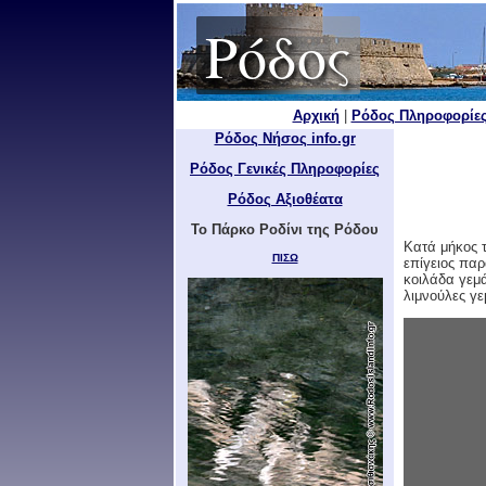
Ρόδος
Αρχική
|
Ρόδος Πληροφορίε
Ρόδος Νήσος info.gr
Ρόδος Γενικές Πληροφορίες
Ρόδος Αξιοθέατα
Το Πάρκο Ροδίνι της Ρόδου
Κατά μήκος τ
ΠΙΣΩ
επίγειος παρ
κοιλάδα γεμ
λιμνούλες γε