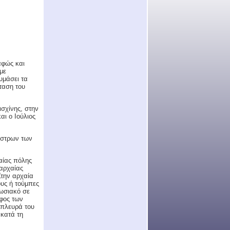
αφώς και
με
υμάσει τα
ταση του
ισχίνης, στην
αι ο Ιούλιος
ίστρων των
αίας πόλης
αρχαίας
Στην αρχαία
υς ή τούμπες
πωσιακό σε
άφος των
 πλευρά του
κατά τη