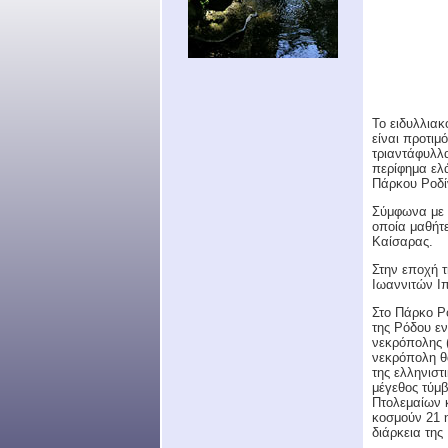
Το ειδυλλιακ
είναι προτι
τριαντάφυλλα
περίφημα ελ
Πάρκου Ροδίν
Σύμφωνα με τ
οποία μαθήτε
Καίσαρας.
Στην εποχή 
Ιωαννιτών Ι
Στο Πάρκο Ρ
της Ρόδου ε
νεκρόπολης (
νεκρόπολη θ
της ελληνιστ
μέγεθος τύμ
Πτολεμαίων 
κοσμούν 21 
διάρκεια της