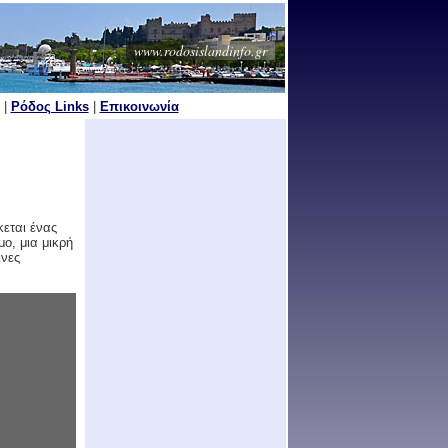
www.rodosislandinfo.gr
|
Ρόδος Links
|
Επικοινωνία
κεται ένας
ο, μια μικρή
ινες